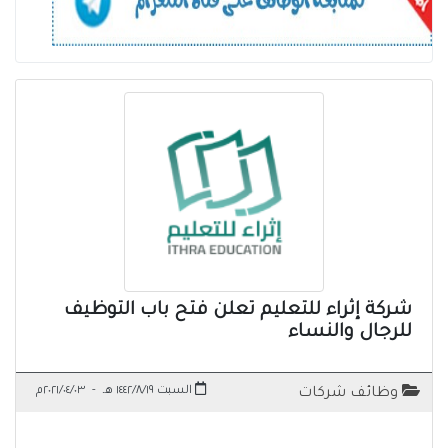
شركة إثراء للتعليم تعلن فتح باب التوظيف
للرجال والنساء
السبت ١٤٤٢/٨/١٩ هـ
-
٢٠٢١/٠٤/٠٣م
وظائف شركات