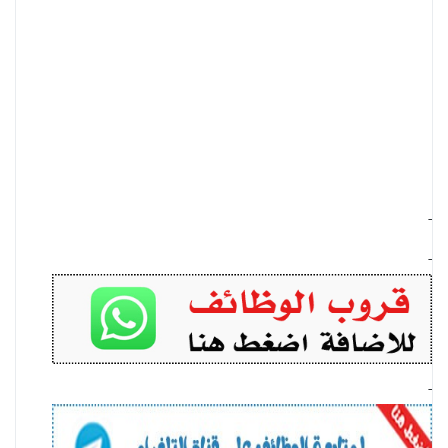
-
-
-