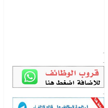
-
-
-