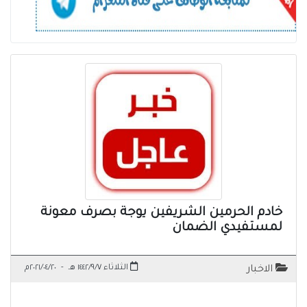
خادم الحرمين الشريفين يوجة بصرف معونة
لمستفيدي الضمان
الثلاثاء ١٤٤٢/٩/٧ هـ
-
٢٠٢١/٠٤/٢٠م
الاخبار