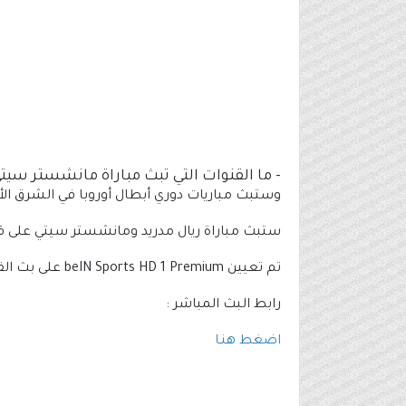
- ما القنوات التي تبث مباراة مانشستر سيتي
وستبث مباريات دوري أبطال أوروبا في الشرق ال
ستبث مباراة ريال مدريد ومانشستر سيتي على قن
تم تعيين beIN Sports HD 1 Premium على بث القمة الأوروبية باللغة العربية ، ويمكنك متابعة الاجتماع باللغة الإنجليزية على beIN Sports HD 1 English.
رابط البث المباشر :
اضغط هنـا