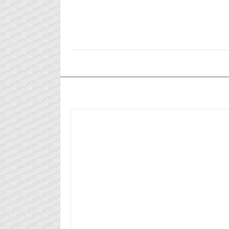
٢٠٢٣/٠٥/١٧م