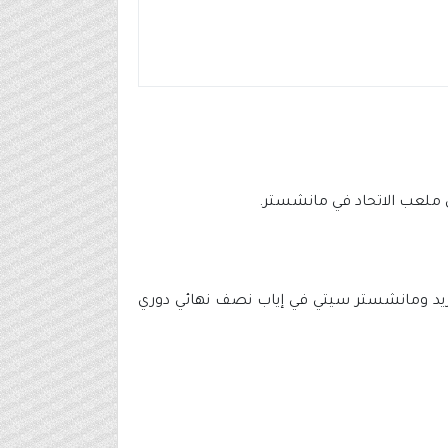
دريد ومانشستر سيتي في إياب نصف نهائي دوري