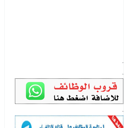
-
-
-