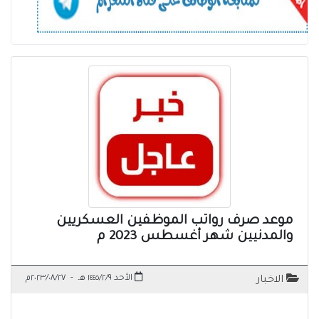
موعد صرف رواتب الموظفين العسكريين
والمدنيين شهر أغسطس 2023 م
الأحد ١٤٤٥/٢/٩ هـ
-
٢٠٢٣/٠٨/٢٧م
الاخبار