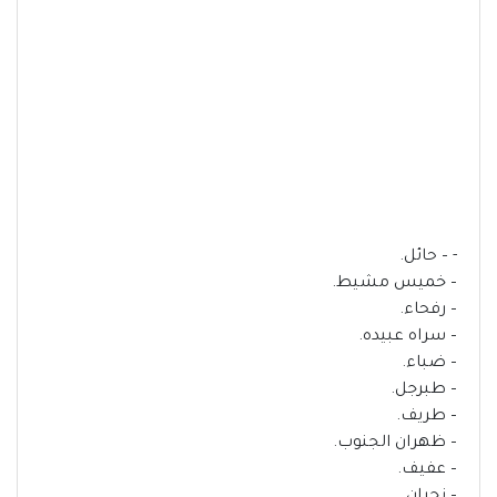
- – حائل.
– خميس مشيط.
– رفحاء.
– سراه عبيده.
– ضباء.
– طبرجل.
– طريف.
– ظهران الجنوب.
– عفيف.