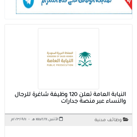
النيابة العامة تعلن 120 وظيفة شاغرة للرجال
والنساء عبر منصة جدارات
الأثنين ١٤٤٥/٢/٢٤ هـ
-
٢٠٢٣/٠٩/١١م
وظائف مدنية