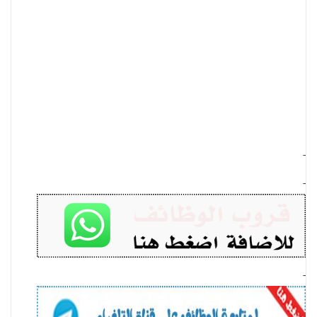
-
-
-