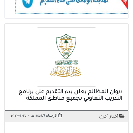
ديوان المظالم يعلن بدء التقديم على برنامج
التدريب التعاوني بجميع مناطق المملكة
الأربعاء ١٤٤٥/٤/٩ هـ
-
٢٠٢٣/١٠/٢٥م
أخبار أخرى