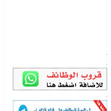
-
-
-