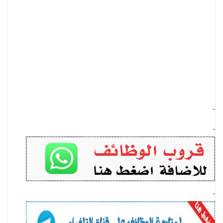
-
-
-