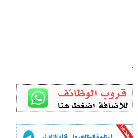
-
-
-