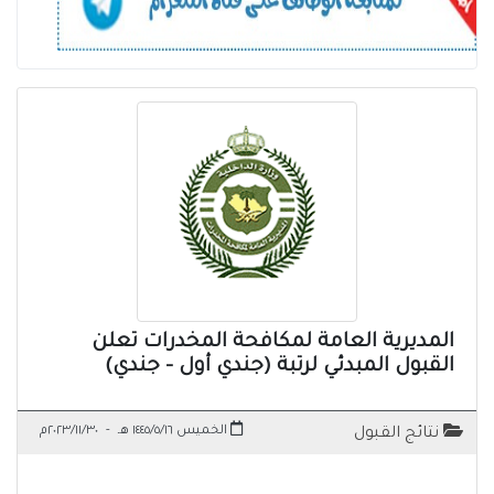
المديرية العامة لمكافحة المخدرات تعلن
القبول المبدئي لرتبة (جندي أول - جندي)
الخميس ١٤٤٥/٥/١٦ هـ
-
٢٠٢٣/١١/٣٠م
نتائج القبول