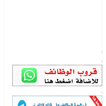
-
-
-