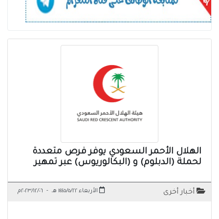
الهلال الأحمر السعودي يوفر فرص متعددة
لحملة (الدبلوم) و (البكالوريوس) عبر تمهير
الأربعاء ١٤٤٥/٥/٢٢ هـ
-
٢٠٢٣/١٢/٠٦م
أخبار أخرى