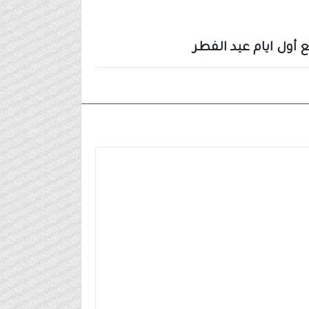
ول ايام عيد الفطر
٢٠٢٤/٠٣/٢٥م