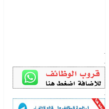
-
-
-