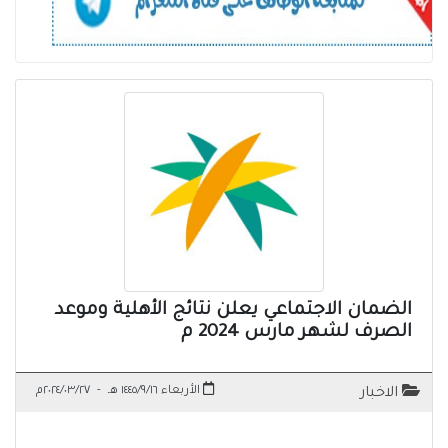
الضمان الاجتماعي يعلن نتائج الأهلية وموعد
الصرف لشهر مارس 2024 م
الأربعاء ١٤٤٥/٩/١٦ هـ
-
٢٠٢٤/٠٣/٢٧م
الاخبار