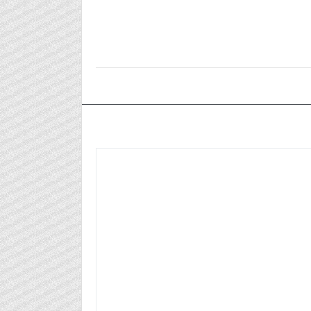
٢٠٢٤/٠٤/٠٢م