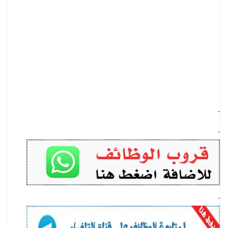
-
-
-