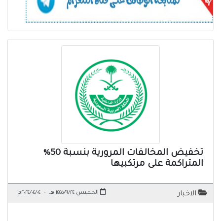
تخفيض المخالفات المرورية بنسبة 50%
المتراكمة على مرتكبيها
الخميس ١٤٤٥/٩/٢٤ هـ
-
٢٠٢٤/٠٤/٠٤م
الاخبار