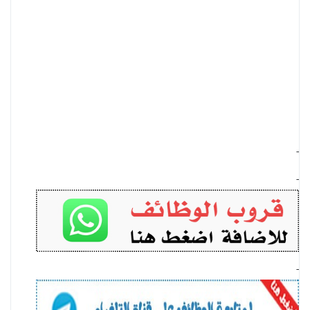
-
-
-