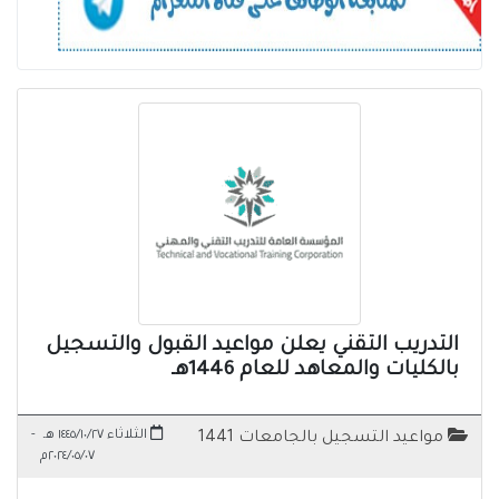
التدريب التقني يعلن مواعيد القبول والتسجيل
بالكليات والمعاهد للعام 1446هـ
الثلاثاء ١٤٤٥/١٠/٢٧ هـ
-
مواعيد التسجيل بالجامعات 1441
٢٠٢٤/٠٥/٠٧م