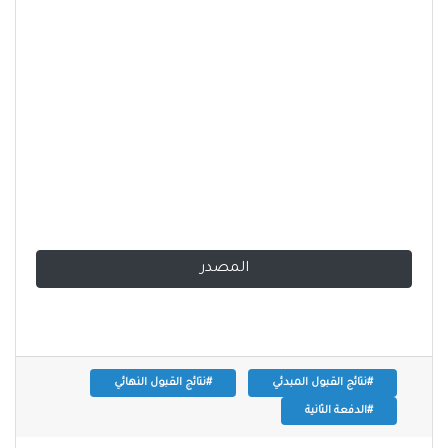
المصدر
#نتائج القبول المبدئي
#نتائج القبول النهائي
#الدفعة الثانية