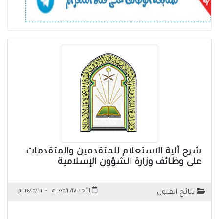
شرح آلية الاستعلام للمتقدمين والمتقدمات
على وظائف وزارة الشؤون الإسلامية
الأحد ١٤٤٥/١١/١٧ هـ
-
٢٠٢٤/٠٥/٢٦م
نتائج القبول