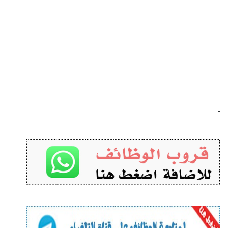
-
-
-