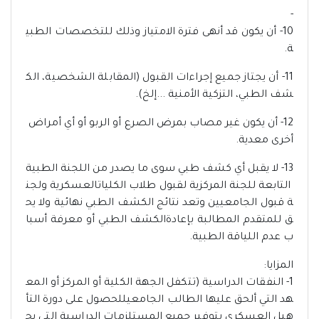
-
10- أن يكون قد أنهى فترة الامتياز وذلك للتخصصات الطبي
ة.
11- أن يجتاز جميع إجراءات القبول (المقابلة الشخصية، الك
شف الطبي، التزكية الأمنية ...إلخ).
12- أن يكون غير مصاب بمرض الصرع أو الربو أو أي أمراض
أخرى معدية.
13- لا يقبل أي كشف طبي سوى ما يصدر من اللجنة الطبية
التابعة للجنة المركزية لقبول طلاب الكلياتالعسكرية ولجن
ة قبول الجامعيين وتعد نتائج الكشف الطبي نهائية ولا يح
ق للمتقدم المطالبة بإعادةالكشف الطبي أو معرفة أسبا
ب عدم اللياقة الطبية.
المزايا:
1- النفقات الدراسية (تتكفل الجهة الكلية أو المركز أو المع
هد التي ألحق عليها الطالب الجامعيللحصول على دورة التأ
هيل العسكري بتوفير جميع المستلزمات الدراسية التي يح