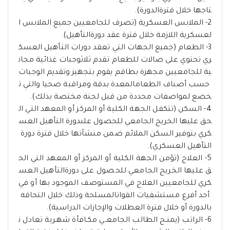
تاجها خلال فترةالدورة).
2- الملابس العسكرية (تصرف للجامعيين جميع الملابس ا
لعسكرية اللازمة خلال فترة عقد دورةالتأهيل).
3- الطعام (جميع الجهات التي تعقد دورات التأهيل العسك
ري تحتوي على صالات للطعام تقدم ثلاثوجبات غذائية مجان
ية للجامعيين مجهزة بطاقم يقوم بتجهيز وتقديم الوجبات
حسب أصناف الطعامالمعدة بدقة ومراقبة صحيا والتي ت
خضع لمواصفات محددة من قبل لجنة مختصة بذلك).
4- السكن (تتكفل الجهة الكلية أو المركز أو المعهد التي ال
حق عليها الخريج الجامعي للحصول علىدورة التأهيل العس
كري بتوفير السكن الملائم ضمن منشآتها خلال فترة دورة
التأهيل العسكري).
5- العلاج (تؤمن الجهة الكلية أو المركز أو المعهد التي الح
ق عليها الخريج الجامعي للحصول على دورةالتأهيل العس
كري للجامعيين العلاج في المستوصف الموجود بها أو في
أحد أفرع مستشفيات القواتالمسلحة وذلك خلال التحاقه
بالدورة أو خلال فترة العطلات والإجازات الدراسية).
6- الراتب (يمنـح الطالب الجامعـي مكـافأة شهـرية تعادل ن