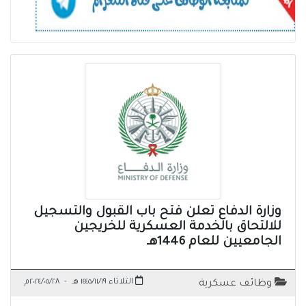
وزارة الدفاع تعلن فتح باب القبول والتسجيل
للالتحاق بالخدمة العسكرية للخريجين
الجامعيين للعام 1446هـ
الثلاثاء ١٤٤٥/١١/١٩ هـ
-
٢٠٢٤/٠٥/٢٨م
وظائف عسكرية