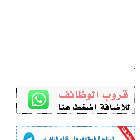
-
-
-