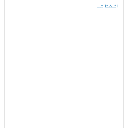
اضغط هـنـا