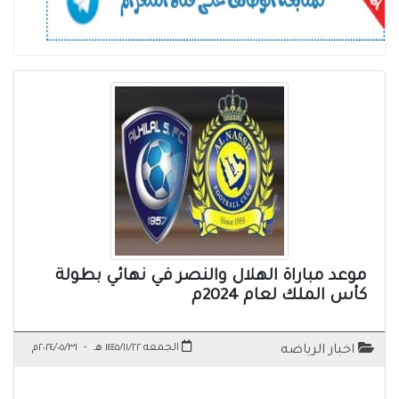
موعد مباراة الهلال والنصر في نهائي بطولة
كأس الملك لعام 2024م
الجمعه ١٤٤٥/١١/٢٢ هـ
-
٢٠٢٤/٠٥/٣١م
اخبار الرياضه