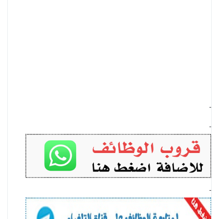
-
-
-