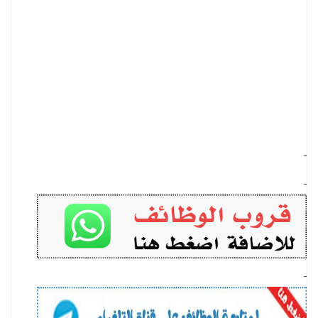
-
-
-