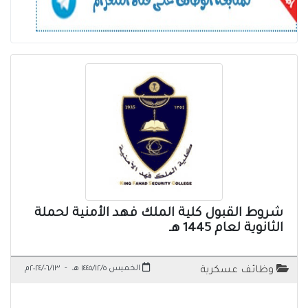
شروط القبول كلية الملك فهد الأمنية لحملة
الثانوية لعام 1445 هـ
الخميس ١٤٤٥/١٢/٥ هـ
-
٢٠٢٤/٠٦/١٣م
وظائف عسكرية