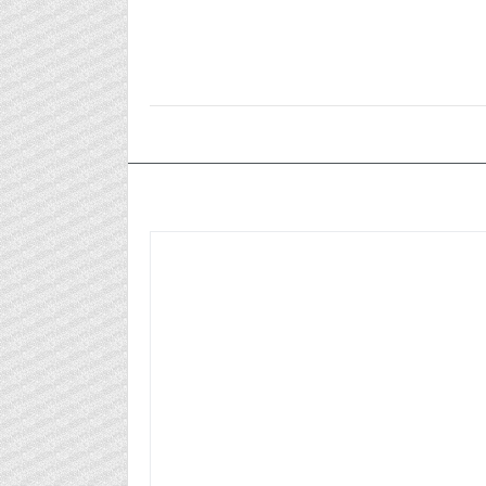
٢٠٢٤/٠٦/٢٤م