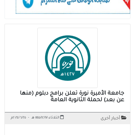
جامعة الأميرة نورة تعلن برامج دبلوم (منها
عن بعد) لحملة الثانوية العامة
الثلاثاء ١٤٤٥/١٢/١٧ هـ
-
٢٠٢٤/٠٦/٢٥م
أخبار أخرى