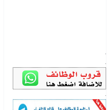
-
-
-