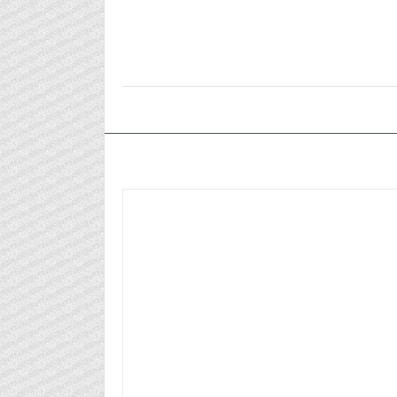
٢٠٢٤/٠٦/٢٦م