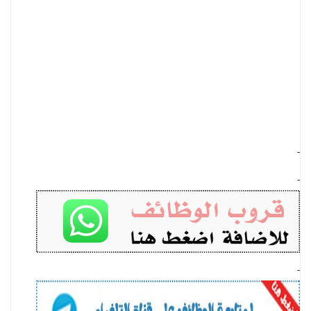
-
-
-