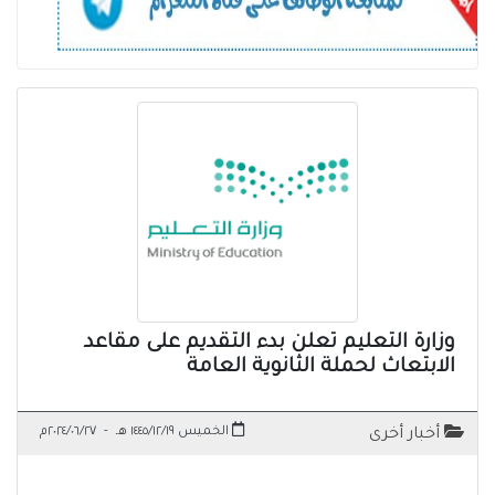
وزارة التعليم تعلن بدء التقديم على مقاعد
الابتعاث لحملة الثانوية العامة
الخميس ١٤٤٥/١٢/١٩ هـ
-
٢٠٢٤/٠٦/٢٧م
أخبار أخرى