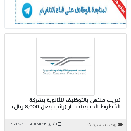
تدريب منتهي بالتوظيف للثانوية بشركة
الخطوط الحديدية سار (راتب يصل 8,000 ريال)
الأثنين ١٤٤٥/١٢/٢٣ هـ
-
٢٠٢٤/٠٧/٠١م
وظائف شركات