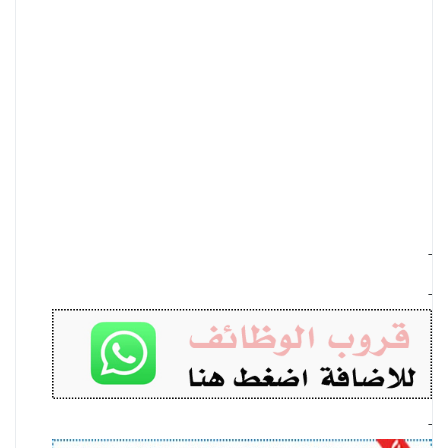
-
-
-