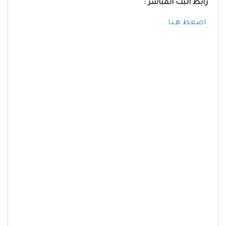
رابط البث المباشر :
اضغط هـنـا