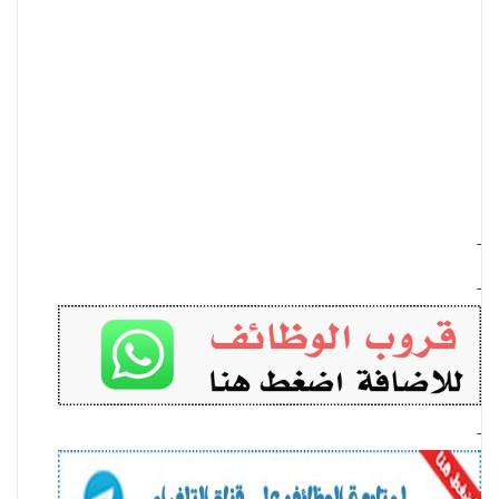
-
-
-