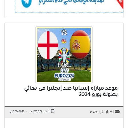
موعد مباراة إسبانيا ضد إنجلترا فى نهائي
بطولة يورو 2024
الأحد ١٤٤٦/١/٦ هـ
-
٢٠٢٤/٠٧/١٤م
اخبار الرياضه