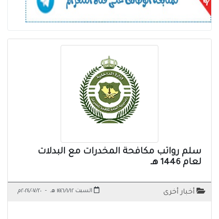
سلم رواتب مكافحة المخدرات مع البدلات
لعام 1446 هـ
السبت ١٤٤٦/١/١٢ هـ
-
٢٠٢٤/٠٧/٢٠م
أخبار أخرى