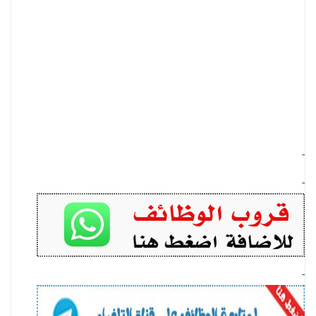
-
-
-