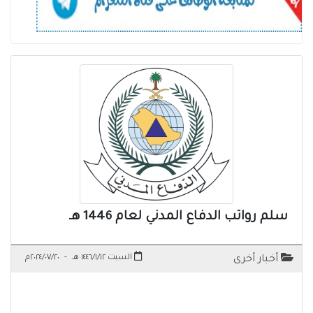
سلم رواتب الدفاع المدني لعام 1446 هـ
السبت ١٤٤٦/١/١٢ هـ
-
٢٠٢٤/٠٧/٢٠م
أخبار أخرى