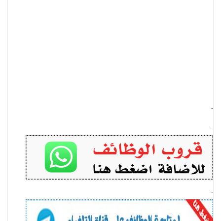
-
-
-