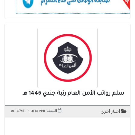
سلم رواتب الأمن العام رتبة جندي 1446 هـ
السبت ١٤٤٦/١/١٢ هـ
-
٢٠٢٤/٠٧/٢٠م
أخبار أخرى