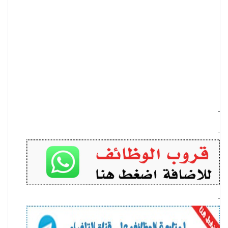
-
-
-