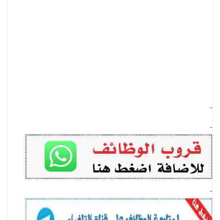
-
-
-