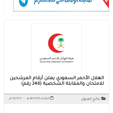
الهلال الأحمر السعودي يعلن أرقام المرشحين
للامتحان والمقابلة الشخصية (246 رقم)
الثلاثاء ١٤٤٦/٢/٢٧ هـ
-
٢٠٢٤/٠٩/٠٣م
نتائج القبول