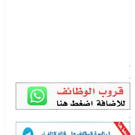
-
-
-