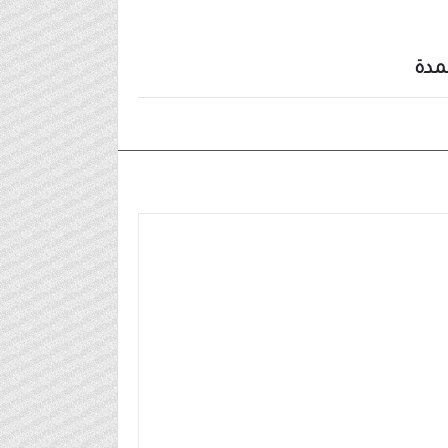
مدة
٢٠٢٤/٠٩/١٢م