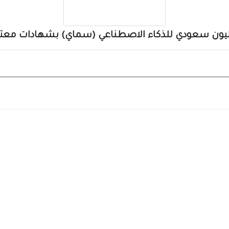
 مليون سعودي للذكاء الاصطناعي (سماي) بشهادات معت