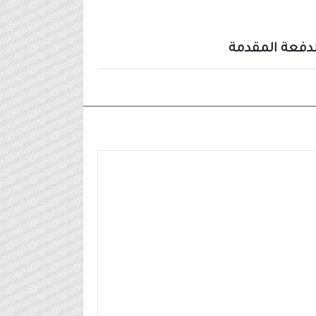
٢٠٢٤/١٠/٢٤م