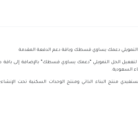
لتنمية العقارية، اليوم 3 اتفاقيات لتفعيل الحل التمويلي “دعمك يساوي قسطك” بالإض
اء السعودية.
مستفيدي منتج البناء الذاتي ومنتج الوحدات السكنية تحت الإنشاء؛