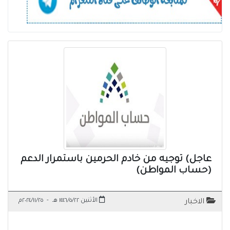
عاجل) توجيه من خادم الحرمين باستمرار الدعم
(حساب المواطن)
الأثنين ١٤٤٦/٥/٢٢ هـ
-
٢٠٢٤/١١/٢٥م
الاخبار