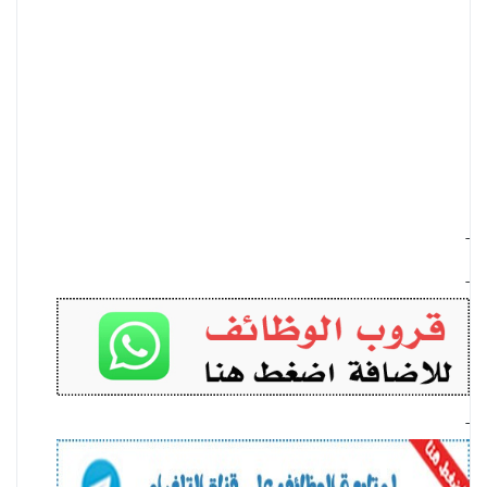
-
-
-