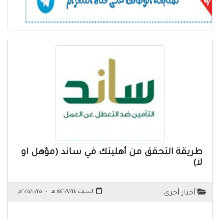
طريقة التحقق من أهليتك في ساند (مؤهل او
لا)
السبت ١٤٤٦/٧/٢٤ هـ
-
٢٠٢٥/٠١/٢٥م
أخبار أخرى