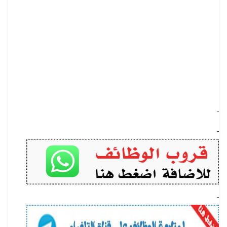
-
-
-