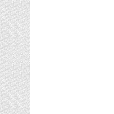
٢٠٢٥/٠١/٢٨م