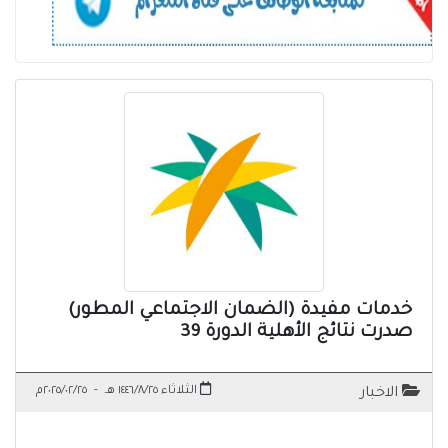
خدمات مفيدة (الضمان الاجتماعي المطور)
صدرت نتائج الأهلية الدورة 39
الثلاثاء ١٤٤٦/٨/٢٥ هـ
-
٢٠٢٥/٠٢/٢٥م
الاخبار