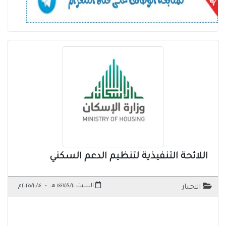
اللائحة التنفيذية لتنظيم الدعم السكني
السبت ١٤٤٧/٤/١٠ هـ
-
٢٠٢٥/١٠/٠٤م
الاخبار