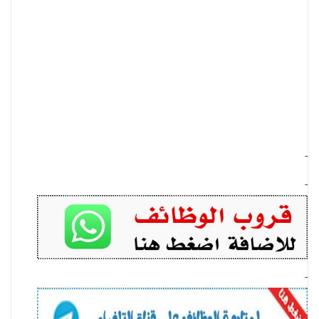
-
-
-