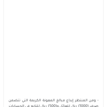
- ومن المنتظر إيداع مبالغ المعونة الكريمة التي تتضمن
صرف (1000) ريال للعائل و(500) ريال للتابع في الحسابات