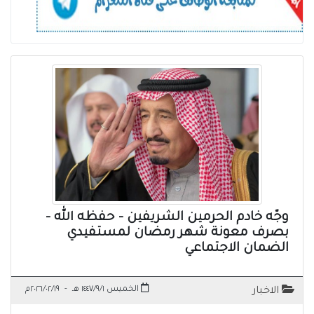
وجّه خادم الحرمين الشريفين – حفظه الله –
بصرف معونة شهر رمضان لمستفيدي
الضمان الاجتماعي
الخميس ١٤٤٧/٩/١ هـ
-
٢٠٢٦/٠٢/١٩م
الاخبار