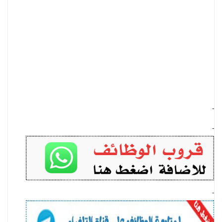
-
-
-