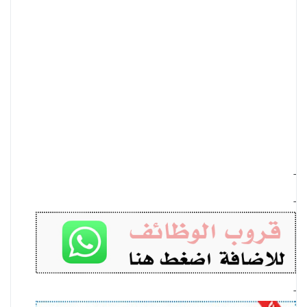
-
-
-