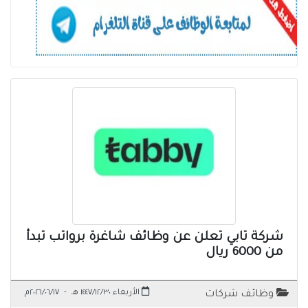
شركة تابي تعلن عن وظائف شاغرة برواتب تبدأ
من 6000 ريال
الأربعاء ١٤٤٧/١٢/٣٠ هـ
-
٢٠٢٦/٠٦/١٧م
وظائف شركات