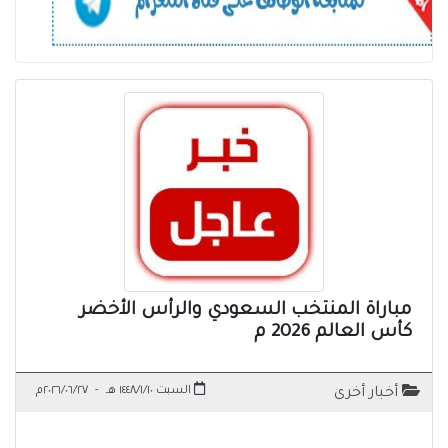
مباراة المنتخب السعودي والرأس الأخضر
كأس العالم 2026 م
السبت ١٤٤٨/١/١٠ هـ
-
٢٠٢٦/٠٦/٢٧م
أخبار أخرى