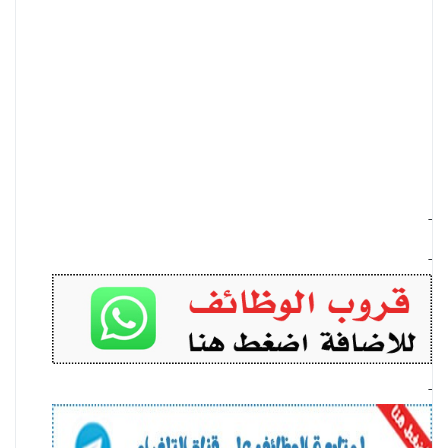
-
-
-