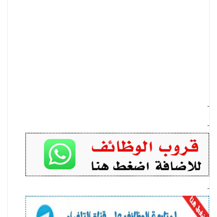
-
-
-