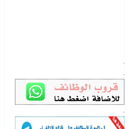
-
-
-