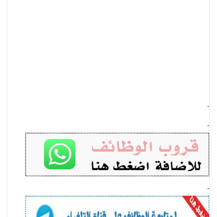
-
-
-