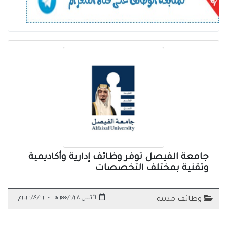
جامعة الفيصل توفر وظائف إدارية وأكاديمية
وتقنية بمختلف التخصصات
الأثنين ١٤٤٤/٢/٢٨ هـ
-
٢٠٢٢/٠٩/٢٦م
وظائف مدنية