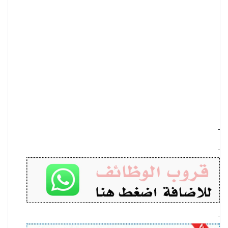
-
-
-