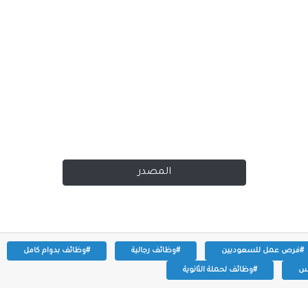
المصدر
#فرص عمل للسعوديين
#وظائف رجالية
#وظائف بدوام كامل
وس
#وظائف لحملة الثانوية