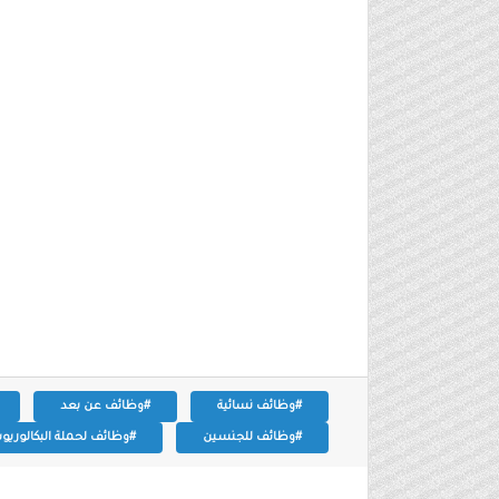
#وظائف نسائية
#وظائف عن بعد
#وظائف للجنسين
#وظائف لحملة البكالوري