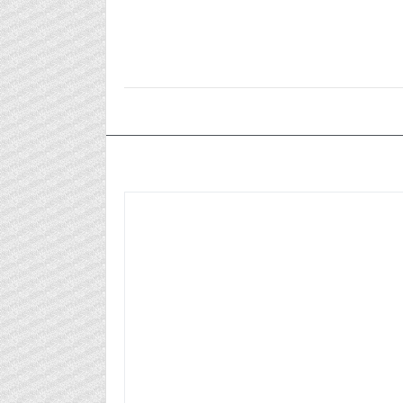
٢٠٢٦/٠٥/١٩م