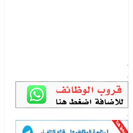
-
-
-