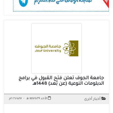
جامعة الجوف تعلن فتح القبول في برامج
الدبلومات النوعية (عن بُعد) 1448هـ
الأحد ١٤٤٧/١١/٢٩ هـ
-
٢٠٢٦/٠٥/١٧م
أخبار أخرى