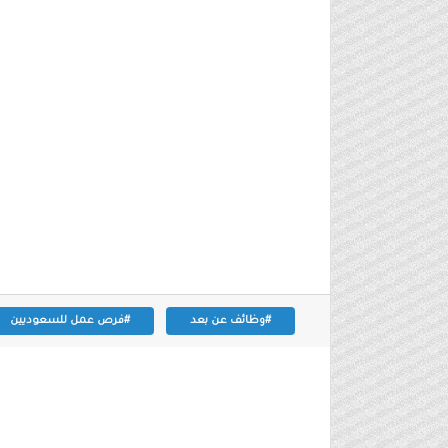
#وظائف عن بعد
#فرص عمل للسعوديين