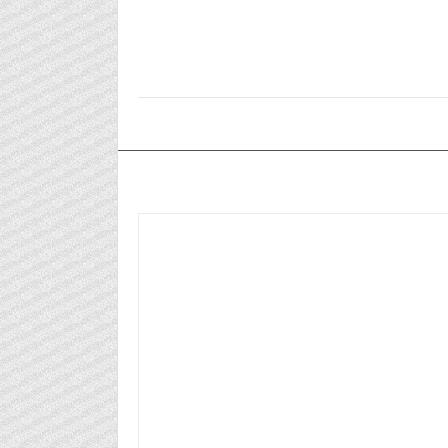
٢٠٢٦/٠٥/١٤م