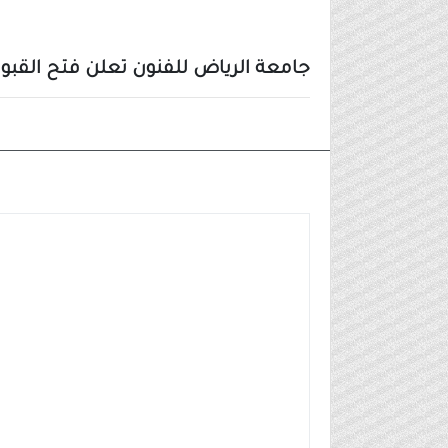
جامعة الرياض للفنون تعلن فتح القبول في 8 برامج أكاديمية لأول دف
مواعيد التسجيل بالجامعات 1441