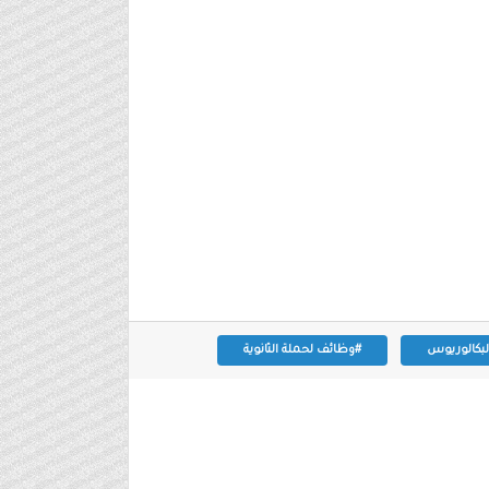
لبكالوريوس
#وظائف لحملة الثانوية