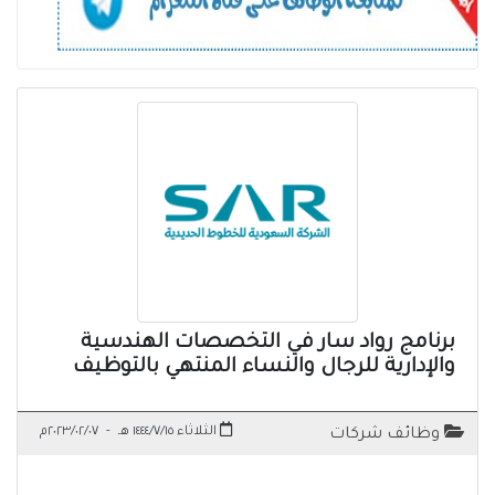
برنامج رواد سار في التخصصات الهندسية
والإدارية للرجال والنساء المنتهي بالتوظيف
الثلاثاء ١٤٤٤/٧/١٥ هـ
-
٢٠٢٣/٠٢/٠٧م
وظائف شركات