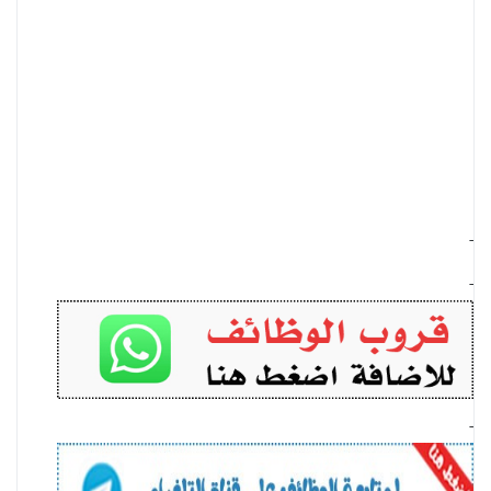
-
-
-