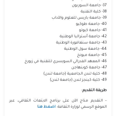
37- جامعة السوربون
38- كلية التقنية
39- جامعة باريس للعلوم والآداب
40- جامعة طوكيو
41- جامعة كيوتو
42- جامعة أستراليا الوطنية
43- جامعة سنغافورة الوطنية
44- جامعة سول الوطنية
45- جامعة ميونخ
46- المعهد الفدرالي السويسري للتقنية في زيورخ
47- جامعة كوبنهاجن
48- كلية لندن الجامعية (جامعة لندن)
49- كلية كينجز لندن (جامعة لندن)
طريقة التقديم:
– التقديم متاح الآن على برنامج الابتعاث الثقافي، عبر
الموقع الرسمي لوزارة الثقافة:
اضغط هنا