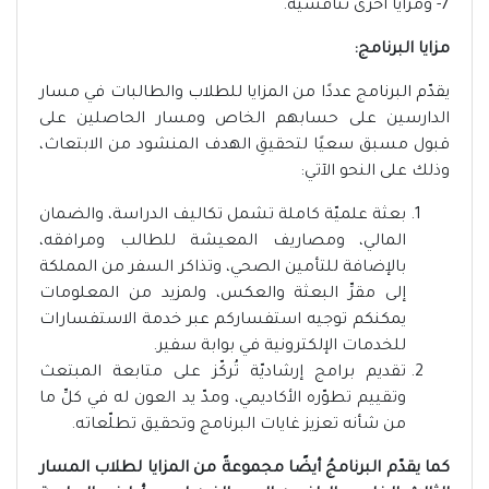
7- ومزايا أخرى تنافسية.
مزايا البرنامج:
يقدّم البرنامج عددًا من المزايا للطلاب والطالبات في مسار
الدارسين على حسابهم الخاص ومسار الحاصلين على
قبول مسبق سعيًا لتحقيقِ الهدف المنشود من الابتعاث،
وذلك على النحو الآتي:
بعثة علميّة كاملة تشمل تكاليف الدراسة، والضمان
المالي، ومصاريف المعيشة للطالب ومرافقه،
بالإضافة للتأمين الصحي، وتذاكر السفر من المملكة
إلى مقرِّ البعثة والعكس، ولمزيد من المعلومات
يمكنكم توجيه استفساركم عبر خدمة الاستفسارات
للخدمات الإلكترونية في بوابة سفير.
تقديم برامج إرشاديّة تُركّز على متابعة المبتعث
وتقييم تطوّره الأكاديمي، ومدّ يد العون له في كلِّ ما
من شأنه تعزيز غايات البرنامج وتحقيق تطلّعاته.
كما يقدّم البرنامجُ أيضًا مجموعةً من المزايا لطلاب المسار