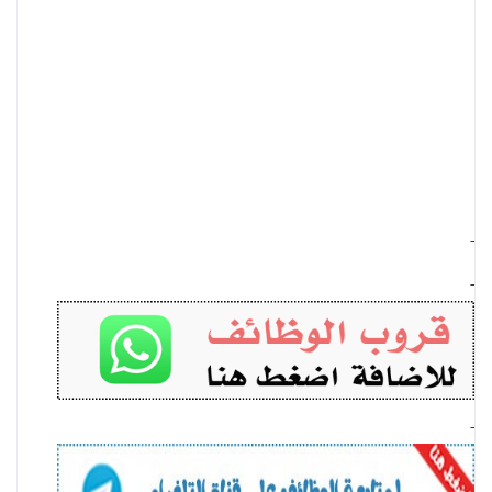
-
-
-