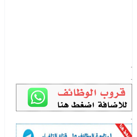
-
-
-