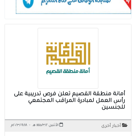
أمانة منطقة القصيم تعلن فرص تدريبية على
رأس العمل لمبادرة المراقب المجتمعي
للجنسين
الأثنين ١٤٤٥/٣/٢ هـ
-
٢٠٢٣/٠٩/١٨م
أخبار أخرى