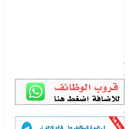
-
-
-