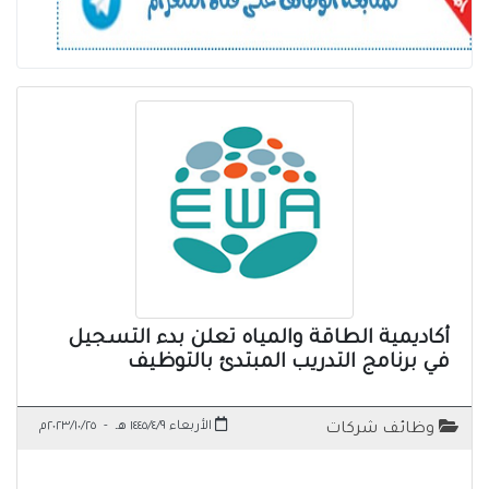
أكاديمية الطاقة والمياه تعلن بدء التسجيل
في برنامج التدريب المبتدئ بالتوظيف
الأربعاء ١٤٤٥/٤/٩ هـ
-
٢٠٢٣/١٠/٢٥م
وظائف شركات